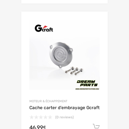
MOTEUR & ÉCHAPPEMENT
Cache carter d’embrayage Gcraft
(0 reviews)
46.99
Ajouter 
€