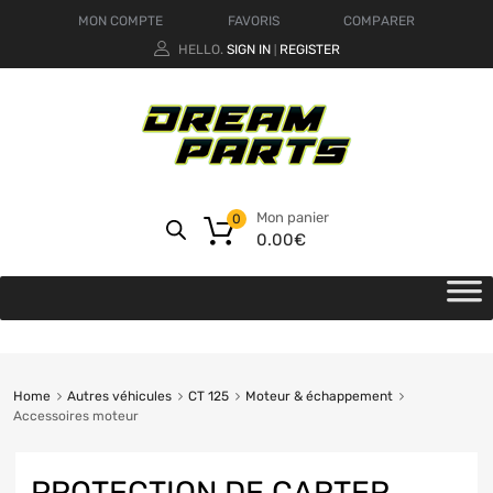
MON COMPTE
FAVORIS
COMPARER
HELLO.
SIGN IN
REGISTER
|
Mon panier
0
0.00
€
Home
Autres véhicules
CT 125
Moteur & échappement
Accessoires moteur
PROTECTION DE CARTER