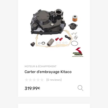
MOTEUR & ÉCHAPPEMENT
Carter d’embrayage Kitaco
(0 reviews)
319.99
Choix de
€