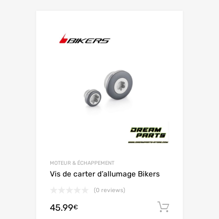
MOTEUR & ÉCHAPPEMENT
Vis de carter d’allumage Bikers
(0 reviews)
45.99
Ajouter 
€