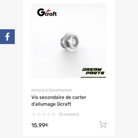
MOTEUR & ÉCHAPPEMENT
Vis secondaire de carter
d’allumage Gcraft
(0 reviews)
15.99
Ajouter 
€