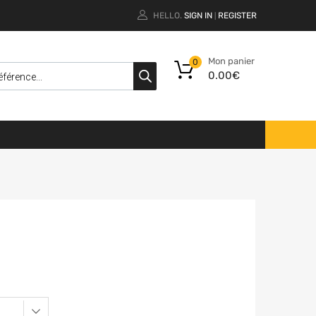
HELLO.
SIGN IN
REGISTER
|
Mon panier
0
0.00
€