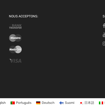
NOUS ACCEPTONS:
S
lish
Português
Deutsch
Suomi
日本語