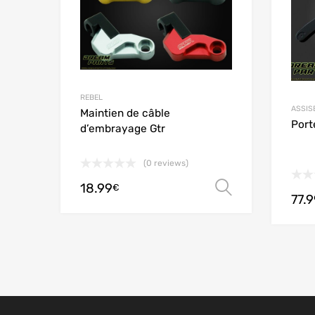
REBEL
ASSIS
Maintien de câble
Port
d’embrayage Gtr
(0 reviews)
18.99
Choix des 
€
77.