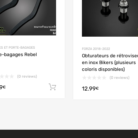
ES ET PORTE-BAGAGES
FORZA 2018-2022
e-bagages Rebel
Obturateurs de rétrovise
en inox Bikers (plusieurs
coloris disponibles)
(0 reviews)
(0 reviews)
options
99
Ajouter au panier
€
12.99
€