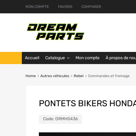
MON COMPTE
FAVORIS
COMPARER
Accueil
Catalogue
Mon compte
À propos de no
Home
Autres véhicules
Rebel
Commandes et freinage
PONTETS BIKERS HOND
Code:
DRMH0436