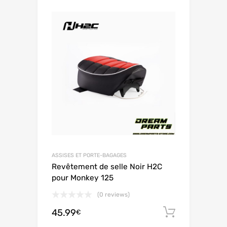
ASSISES ET PORTE-BAGAGES
Revêtement de selle Noir H2C
pour Monkey 125
(0 reviews)
45.99
Ajouter 
€