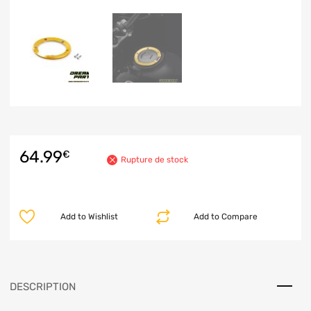
64.99
€
Rupture de stock
Add to Wishlist
Add to Compare
DESCRIPTION