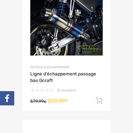
MOTEUR & ÉCHAPPEMENT
Ligne d’échappement passage
bas Gcraft
(0 reviews)
559.99
Ajouter 
€
579.99
€