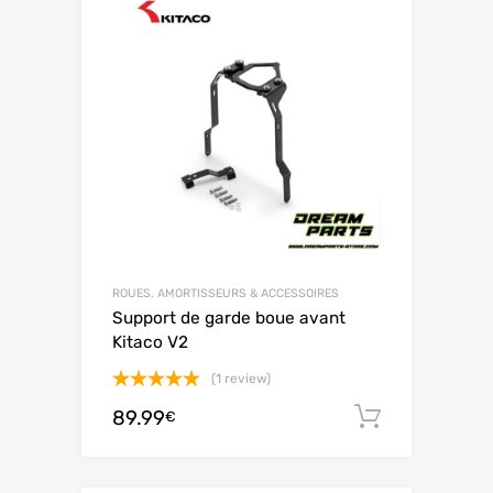
ROUES, AMORTISSEURS & ACCESSOIRES
Support de garde boue avant
Kitaco V2
(1 review)
Note
5.00
89.99
Ajouter 
€
sur 5