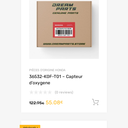
PIÈCES D'ORIGINE HONDA
36532-K0F-T01 – Capteur
d’oxygene
(0 reviews)
55.08
Ajouter 
€
122.95
€