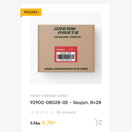
PROMO !
PIÈCES D'ORIGINE HONDA
92900-08028-0E – Goujon, 8×28
(0 reviews)
0.78
Ajouter 
€
1.76
€