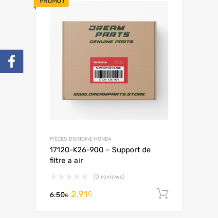
PROMO !
PIÈCES D'ORIGINE HONDA
17120-K26-900 – Support de
filtre a air
(0 reviews)
2.91
Ajouter 
€
6.50
€