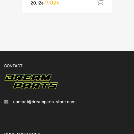
9.02
Ajouter 
€
20.12
€
CONTACT
contact@dreamparts-store.com