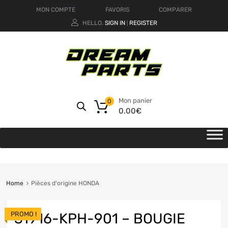
MON COMPTE
FAVORIS
COMPARER
HELLO.
SIGN IN
REGISTER
|
Mon panier
0
0.00
€
Home
Pièces d'origine HONDA
PROMO !
31916-KPH-901 – BOUGIE