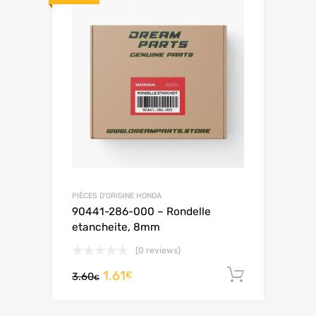
PIÈCES D'ORIGINE HONDA
90441-286-000 – Rondelle
etancheite, 8mm
(0 reviews)
1.61
Ajouter 
€
3.60
€