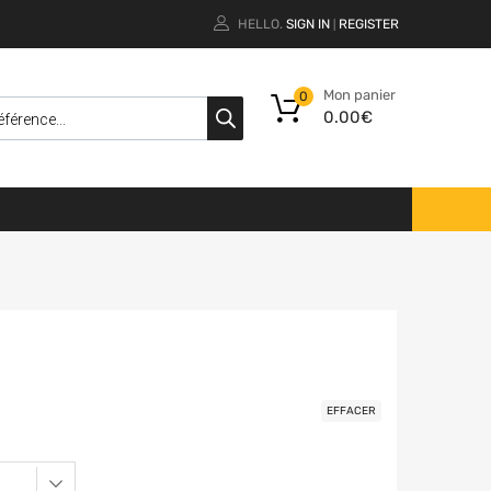
HELLO.
SIGN IN
REGISTER
|
Mon panier
0
0.00
€
EFFACER