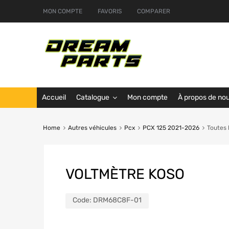
MON COMPTE
FAVORIS
COMPARER
Accueil
Catalogue
Mon compte
À propos de no
Home
Autres véhicules
Pcx
PCX 125 2021-2026
Toutes 
VOLTMÈTRE KOSO
Code:
DRM68C8F-01