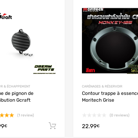
Add to Wishlist
 Compare
Add to Compare
R & ÉCHAPPEMENT
CARÉNAGES & RÉSERVOIR
e de pignon de
Contour trappe à essenc
ribution Gcraft
Moritech Grise
(1 review)
(0 reviews)
e
5.00
99
22.99
options
Ajouter au panier
€
€
5