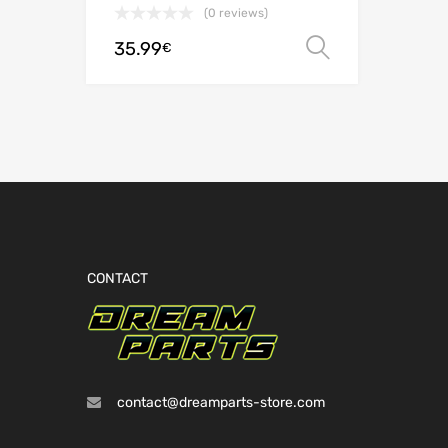
(0 reviews)
35.99
Choix des 
€
CONTACT
contact@dreamparts-store.com