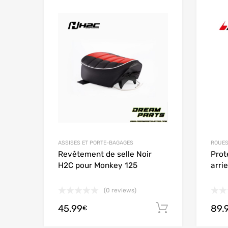
Add to Wishlist
Add to
ASSISES ET PORTE-BAGAGES
ROUES
Revêtement de selle Noir
Prot
H2C pour Monkey 125
arri
(0 reviews)
45.99
89.
Ajouter au
€