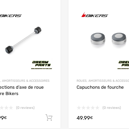
Add to Wishlist
 Compare
Add to Compare
, AMORTISSEURS & ACCESSOIRES
ROUES, AMORTISSEURS & ACCESSO
ections d’axe de roue
Capuchons de fourche
ere Bikers
(0 reviews)
(0 reviews)
99
49.99
 panier
Ajouter au panier
€
€