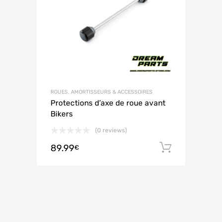
ROUES, AMORTISSEURS & ACCESSOIRES
Protections d’axe de roue avant
Bikers
(0 reviews)
89.99
Ajouter 
€