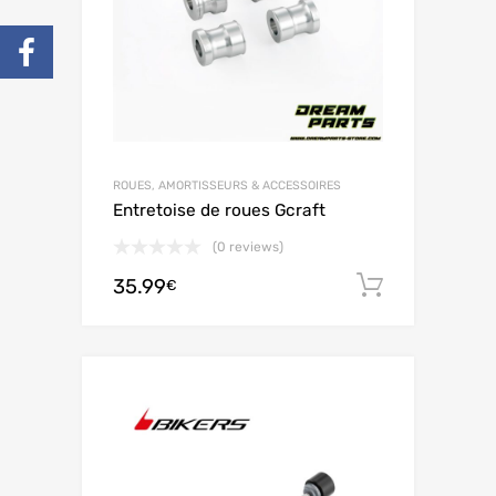
ROUES, AMORTISSEURS & ACCESSOIRES
Entretoise de roues Gcraft
(0 reviews)
35.99
Ajouter 
€