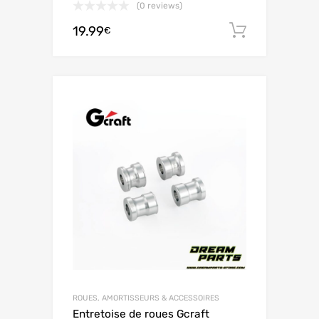
(0 reviews)
19.99
Ajouter 
€
ROUES, AMORTISSEURS & ACCESSOIRES
Entretoise de roues Gcraft