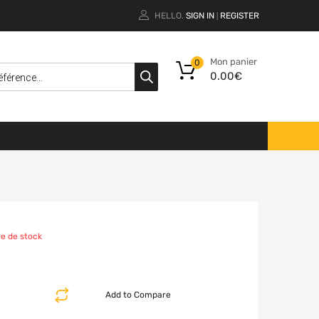
HELLO.
SIGN IN
REGISTER
|
Mon panier
0
0.00
€
e de stock
Add to Compare