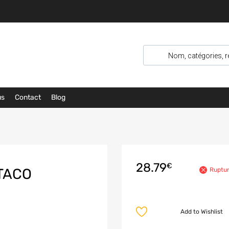
us
Contact
Blog
28.79
€
ITACO
Ruptur
Add to Wishlist