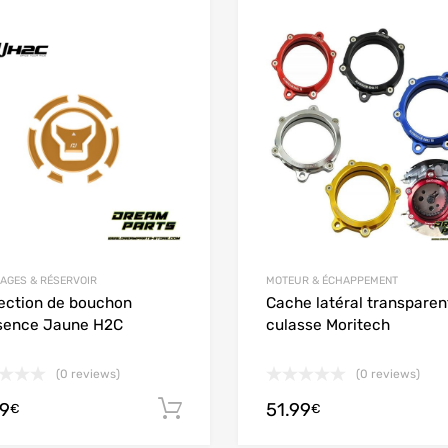
Add to Wishlist
 Compare
Add to Compare
AGES & RÉSERVOIR
MOTEUR & ÉCHAPPEMENT
ection de bouchon
Cache latéral transparen
sence Jaune H2C
culasse Moritech
(0 reviews)
(0 reviews)
99
51.99
options
Ajouter au panier
€
€