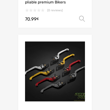
pliable premium Bikers
(0 reviews)
70.99
Choix de
€