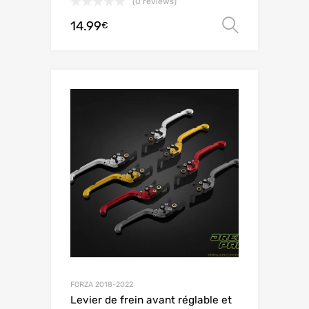
(0 reviews)
14.99
Choix de
€
FORZA 2018-2022
Levier de frein avant réglable et