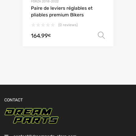
FORZA 2018-2022
Paire de leviers réglables et
pliables premium Bikers
(0 reviews)
164.99
Choix de
€
CONTACT