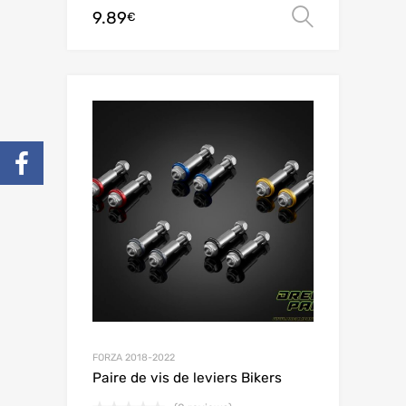
9.89
Choix de
€
FORZA 2018-2022
Paire de vis de leviers Bikers