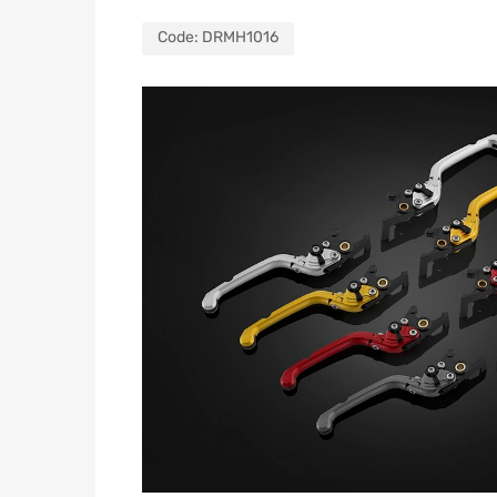
Code:
DRMH1016