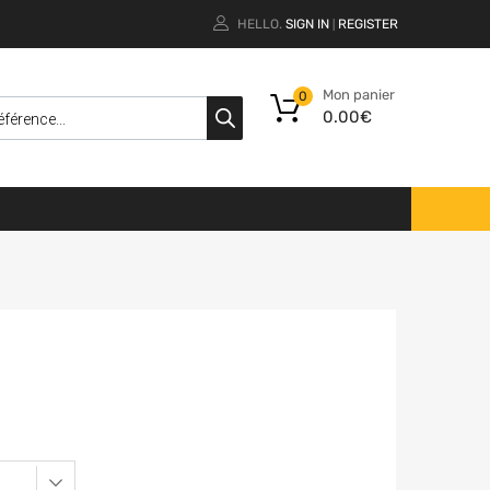
HELLO.
SIGN IN
REGISTER
|
Mon panier
0
0.00
€