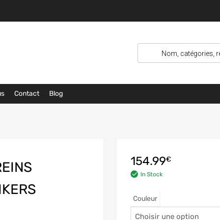
us
Contact
Blog
154.99
€
REINS
In Stock
IKERS
Couleur