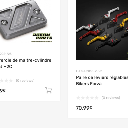
Add to Wishlist
 Compare
Add to Compare
2021/23
ercle de maitre-cylindre
t H2C
FORZA 2018-2022
Paire de leviers réglable
(0 reviews)
Bikers Forza
99
Ajouter au panier
€
(0 reviews)
70.99
options
€