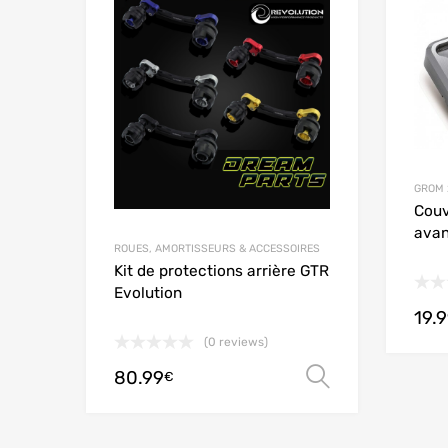
Add to Wishlist
Add to
GROM 
Couv
avan
ROUES, AMORTISSEURS & ACCESSOIRES
Kit de protections arrière GTR
Evolution
19.
(0 reviews)
80.99
Choix des 
€