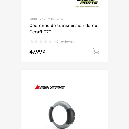
MONKEY 125 2018-2026
Couronne de transmission dorée
Gcraft 37T
(0 reviews)
47.99
Ajouter 
€