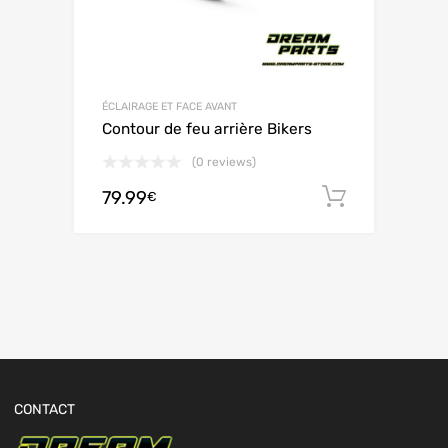
ÉCLAIRAGE ET FACE AVANT
Contour de feu arrière Bikers
(0 reviews)
79.99
Ajouter 
€
CONTACT