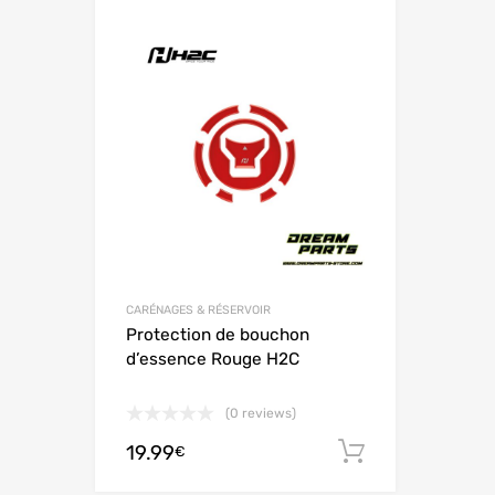
Add to Wishlist
Add to
CARÉNAGES & RÉSERVOIR
Protection de bouchon
d’essence Rouge H2C
(0 reviews)
19.99
Ajouter au
€