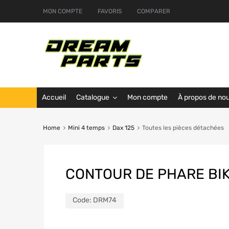
MON COMPTE
FAVORIS
COMPARER
Accueil
Catalogue
Mon compte
À propos de no
Home
Mini 4 temps
Dax 125
Toutes les pièces détachées
CONTOUR DE PHARE BI
Code:
DRM74