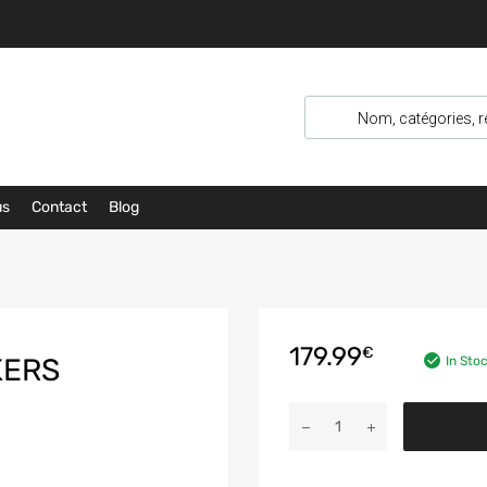
us
Contact
Blog
179.99
€
KERS
In Sto