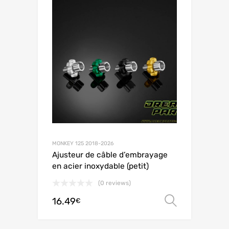
MONKEY 125 2018-2026
Ajusteur de câble d’embrayage
en acier inoxydable (petit)
(0 reviews)
16.49
Choix de
€