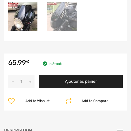
65.99
€
In Stock
Ajouter au panier
Add to Wishlist
Add to Compare
DESCRIPTION