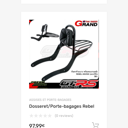
ASSISES ET PORTE-BAGAGES
Dosseret/Porte-bagages Rebel
(0 reviews)
97.99
Ajouter 
€