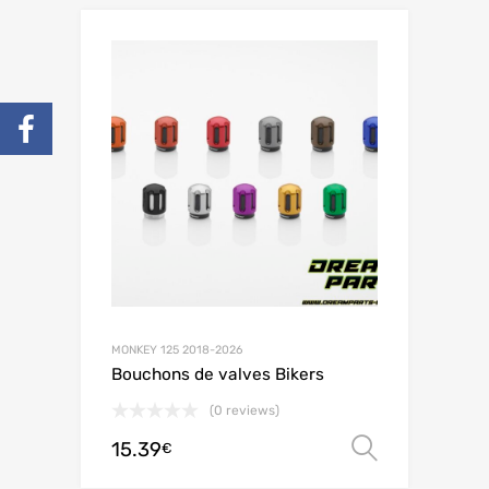
MONKEY 125 2018-2026
Bouchons de valves Bikers
(0 reviews)
15.39
Choix de
€