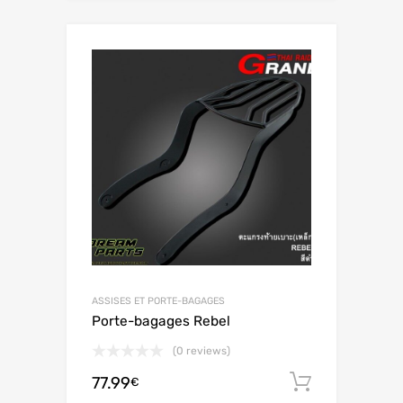
ASSISES ET PORTE-BAGAGES
Porte-bagages Rebel
(0 reviews)
77.99
Ajouter 
€