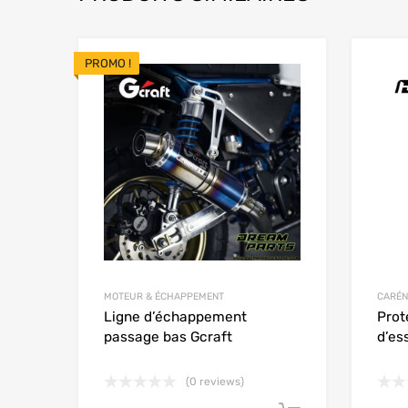
PROMO !
Add to Wishlist
Add to
MOTEUR & ÉCHAPPEMENT
CARÉN
Ligne d’échappement
Prot
passage bas Gcraft
d’es
(0 reviews)