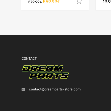
559.99
19.
Ajouter au
€
579.99
€
CONTACT
contact@dreamparts-store.com