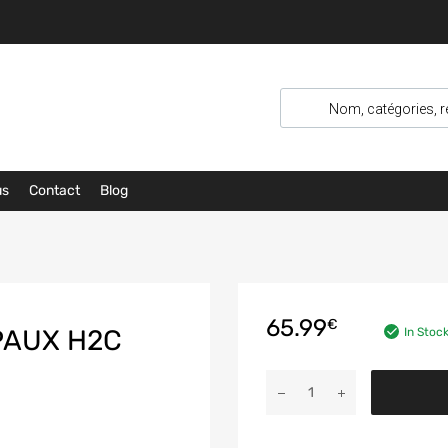
us
Contact
Blog
65.99
€
PAUX H2C
In Stoc