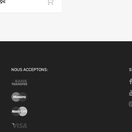
99
 panier
Ajouter au panier
€
NOUS ACCEPTONS:
S