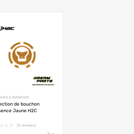
Add to Wishlist
 Compare
Add to Compare
AGES & RÉSERVOIR
ection de bouchon
sence Jaune H2C
(0 reviews)