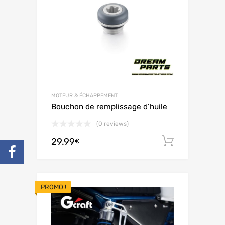
MOTEUR & ÉCHAPPEMENT
Bouchon de remplissage d’huile
(0 reviews)
29.99
Ajouter 
€
PROMO !