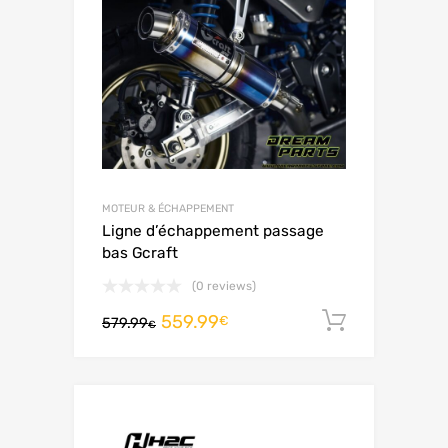
MOTEUR & ÉCHAPPEMENT
Ligne d’échappement passage
bas Gcraft
(0 reviews)
559.99
Ajouter 
€
579.99
€