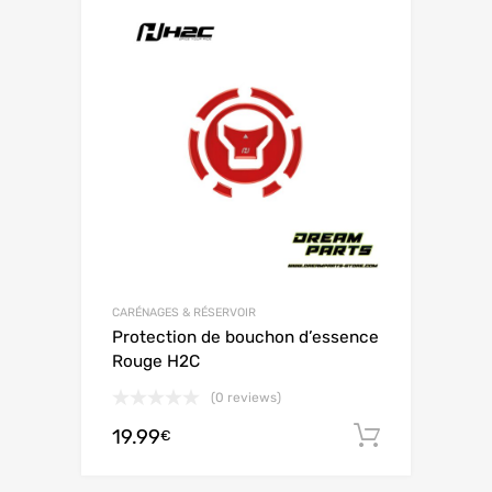
CARÉNAGES & RÉSERVOIR
Protection de bouchon d’essence
Rouge H2C
(0 reviews)
19.99
Ajouter 
€