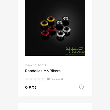
XMAX 2017-2022
Rondelles M6 Bikers
(0 reviews)
9.89
Choix de
€