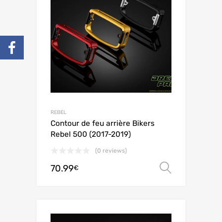
REBEL
Contour de feu arrière Bikers
Rebel 500 (2017-2019)
(0 reviews)
70.99
Choix de
€