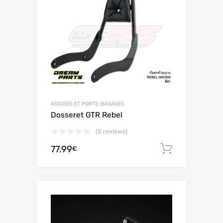
ASSISES ET PORTE-BAGAGES
Dosseret GTR Rebel
(0 reviews)
77.99
Ajouter 
€