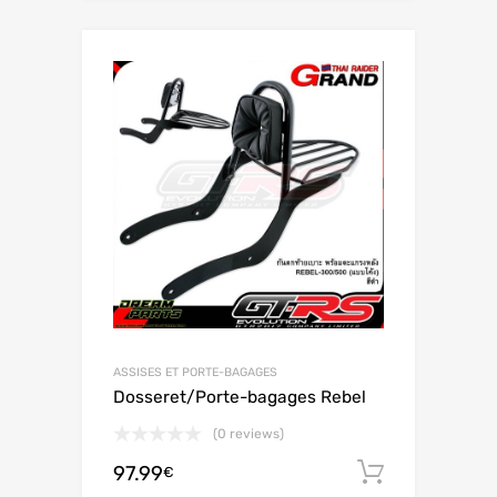
ASSISES ET PORTE-BAGAGES
Dosseret/Porte-bagages Rebel
(0 reviews)
97.99
Ajouter 
€