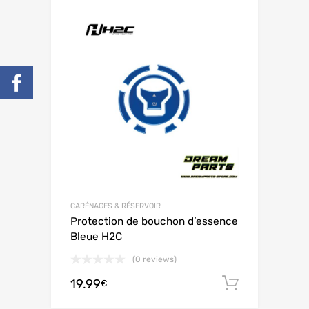
CARÉNAGES & RÉSERVOIR
Protection de bouchon d’essence
Bleue H2C
(0 reviews)
19.99
Ajouter 
€