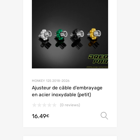
MONKEY 125 2018-2026
Ajusteur de câble d’embrayage
en acier inoxydable (petit)
(0 reviews)
16.49
Choix de
€