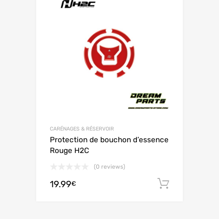
CARÉNAGES & RÉSERVOIR
Protection de bouchon d’essence
Rouge H2C
(0 reviews)
19.99
Ajouter 
€