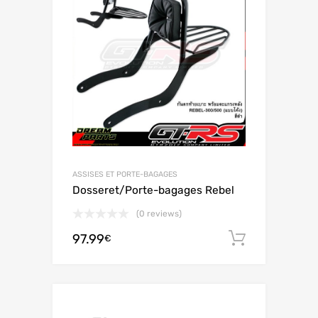
ASSISES ET PORTE-BAGAGES
Dosseret/Porte-bagages Rebel
(0 reviews)
97.99
Ajouter 
€