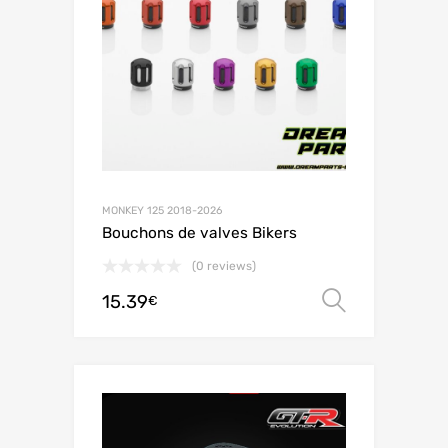
MONKEY 125 2018-2026
Bouchons de valves Bikers
(0 reviews)
15.39
Choix de
€