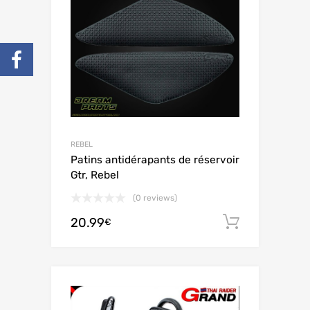
REBEL
Patins antidérapants de réservoir
Gtr, Rebel
(0 reviews)
20.99
Ajouter 
€