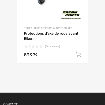
ROUES, AMORTISSEURS & ACCESSOIRES
Protections d’axe de roue avant
Bikers
(0 reviews)
89.99
Ajouter 
€
CONTACT