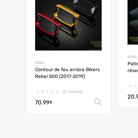
Add to
REBEL
REBEL
Pati
Contour de feu arrière Bikers
rése
Rebel 500 (2017-2019)
(0 reviews)
20.
70.99
Choix des 
€