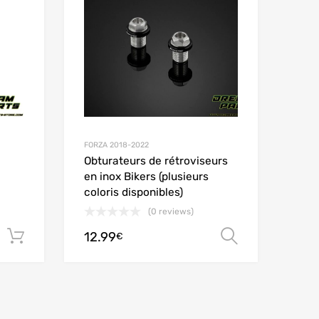
Add to Compare
Add t
FORZA 2018-2022
Obturateurs de rétroviseurs
en inox Bikers (plusieurs
coloris disponibles)
(0 reviews)
12.99
Ajouter au panier
Choix des
€