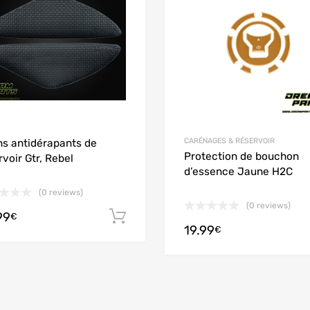
 Compare
Add to Compare
CARÉNAGES & RÉSERVOIR
ns antidérapants de
Protection de bouchon
rvoir Gtr, Rebel
d’essence Jaune H2C
(0 reviews)
(0 reviews)
99
Ajouter au panier
€
19.99
options
€