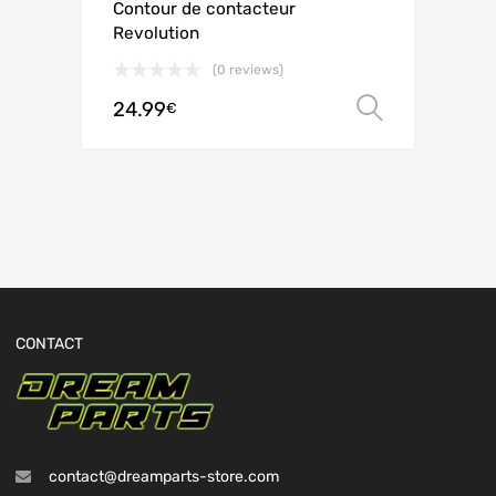
Contour de contacteur
Revolution
(0 reviews)
24.99
Choix de
€
CONTACT
contact@dreamparts-store.com