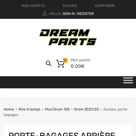
MON COMPTE
FAVORIS
COMPARER
HELLO.
SIGN IN
REGISTER
|
Mon panier
0
0.00
€
Home
Mini 4 temps
Msx/Grom 125
Grom 2021/23
Assises, porte-
bagages
PORTE-BAGAGES ARRIÈRE