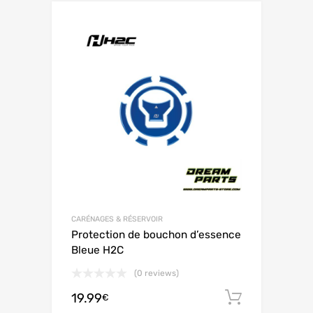
CARÉNAGES & RÉSERVOIR
Protection de bouchon d’essence
Bleue H2C
(0 reviews)
19.99
Ajouter 
€