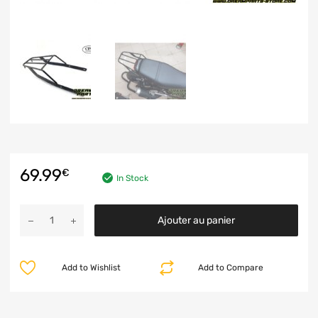
69.99
€
In Stock
Ajouter au panier
Add to Wishlist
Add to Compare