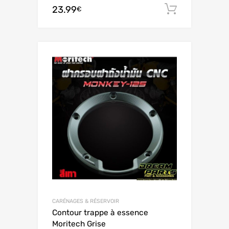
23.99
Ajouter 
€
CARÉNAGES & RÉSERVOIR
Contour trappe à essence
Moritech Grise