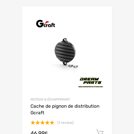
MOTEUR & ÉCHAPPEMENT
Cache de pignon de distribution
Gcraft
(1 review)
Note
5.00
46.99
Ajouter 
€