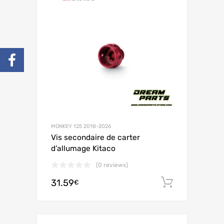
MONKEY 125 2018-2026
Vis secondaire de carter
d’allumage Kitaco
(0 reviews)
31.59
Ajouter 
€