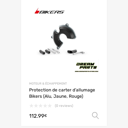
MOTEUR & ÉCHAPPEMENT
Protection de carter d’allumage
Bikers (Alu, Jaune, Rouge)
(0 reviews)
112.99
Choix de
€