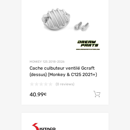
MONKEY 125 2018-2026
Cache culbuteur ventilé Gcraft
(dessus) (Monkey & C125 2021+)
(0 reviews)
40.99
Ajouter 
€