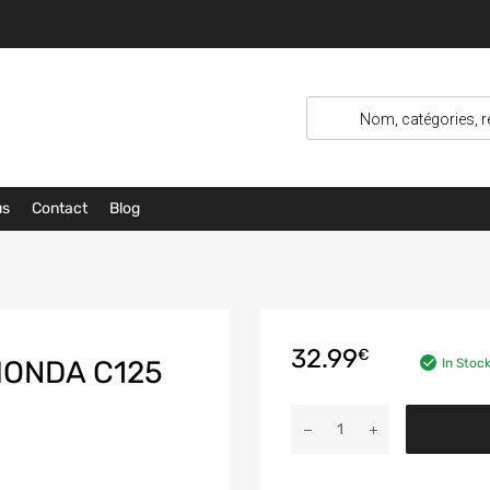
us
Contact
Blog
32.99
€
HONDA C125
In Stoc