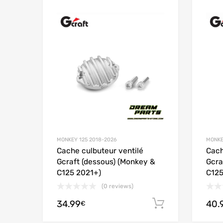
Add to Wishlist
Add to
MONKEY 125 2018-2026
MONKE
Cache culbuteur ventilé
Cach
Gcraft (dessous) (Monkey &
Gcra
C125 2021+)
C125
(0 reviews)
34.99
40.
Ajouter au
€