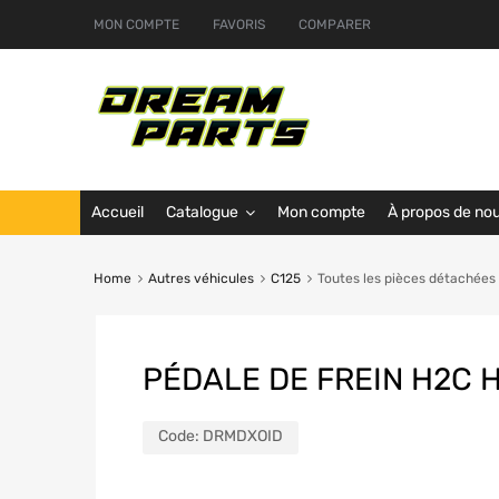
MON COMPTE
FAVORIS
COMPARER
Accueil
Catalogue
Mon compte
À propos de no
Home
Autres véhicules
C125
Toutes les pièces détachées
PÉDALE DE FREIN H2C 
Code:
DRMDXOID