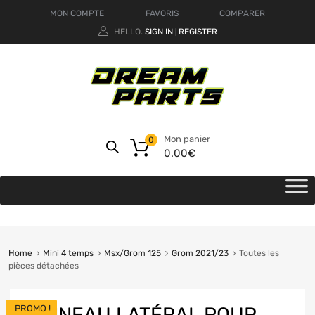
MON COMPTE
FAVORIS
COMPARER
HELLO.
SIGN IN
REGISTER
|
Mon panier
0
0.00
€
Home
Mini 4 temps
Msx/Grom 125
Grom 2021/23
Toutes les
pièces détachées
PROMO !
PANNEAU LATÉRAL POUR