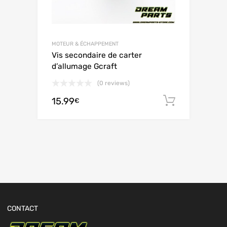
MOTEUR & ÉCHAPPEMENT
Vis secondaire de carter
d’allumage Gcraft
(0 reviews)
15.99
Ajouter 
€
CONTACT