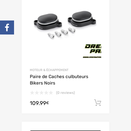
MOTEUR & ÉCHAPPEMENT
Paire de Caches culbuteurs
Bikers Noirs
(0 reviews)
109.99
Ajouter 
€