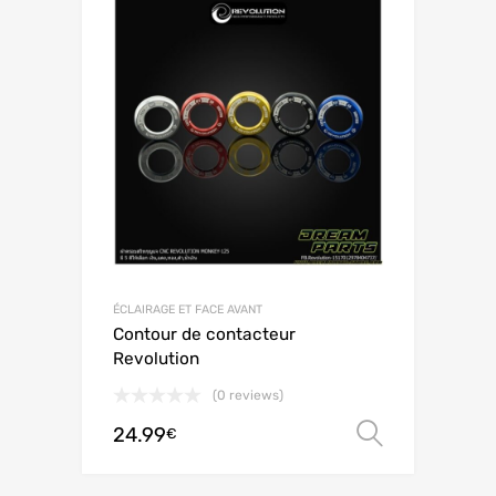
ÉCLAIRAGE ET FACE AVANT
Contour de contacteur
Revolution
(0 reviews)
24.99
Choix de
€