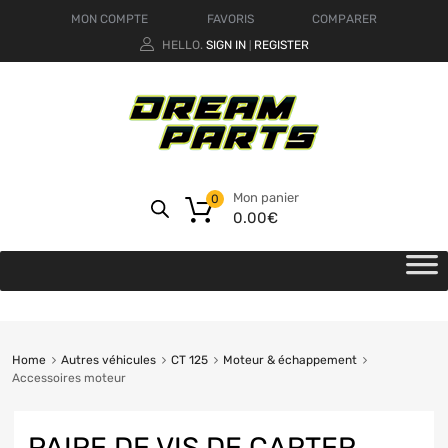
MON COMPTE
FAVORIS
COMPARER
HELLO.
SIGN IN
REGISTER
|
Mon panier
0
0.00
€
Home
Autres véhicules
CT 125
Moteur & échappement
Accessoires moteur
PAIRE DE VIS DE CARTER