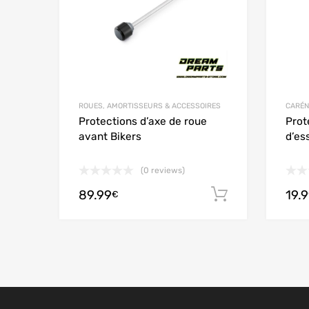
ROUES, AMORTISSEURS & ACCESSOIRES
CARÉN
Protections d’axe de roue
Prot
avant Bikers
d’es
(0 reviews)
89.99
19.
Ajouter au
€