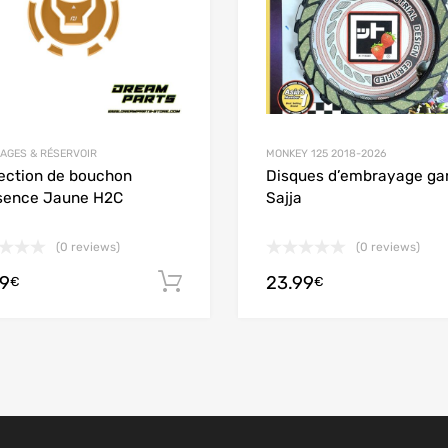
AGES & RÉSERVOIR
MONKEY 125 2018-2026
ection de bouchon
Disques d’embrayage ga
sence Jaune H2C
Sajja
(0 reviews)
(0 reviews)
99
23.99
 panier
Ajouter au panier
€
€