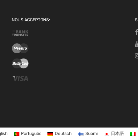
NOUS ACCEPTONS:
S
lish
Português
Deutsch
Suomi
日本語