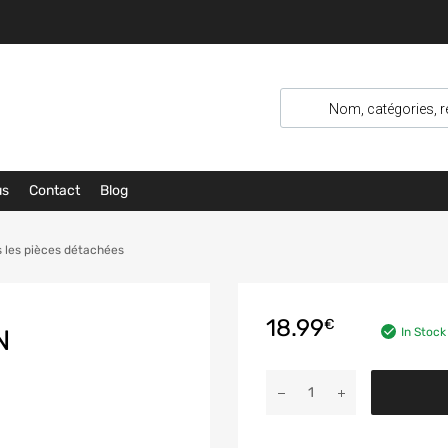
us
Contact
Blog
 les pièces détachées
18.99
€
N
In Stock