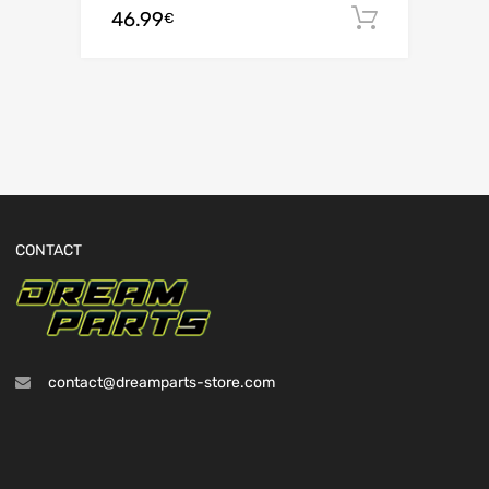
46.99
Ajouter 
€
CONTACT
contact@dreamparts-store.com