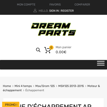
MON COMPTE
FAVORIS
COMPARER
HELLO.
SIGN IN
REGISTER
|
Mon panier
0
0.00
€
Home
Mini 4 temps
Msx/Grom 125
MSX125 2013-2015
Moteur &
échappement
Échappement
PROMO !
LIGNE D’ÉCHAPPEMENT AR