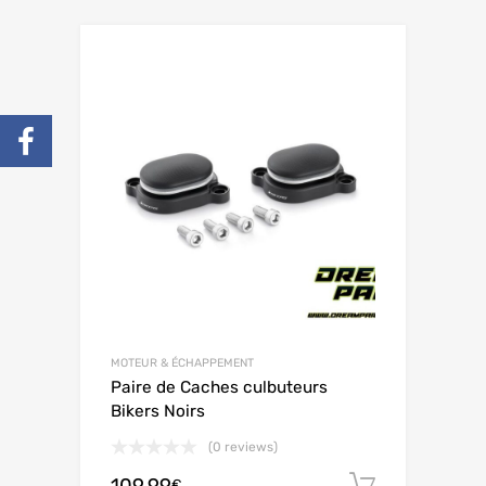
MOTEUR & ÉCHAPPEMENT
Paire de Caches culbuteurs
Bikers Noirs
(0 reviews)
Ajouter 
€