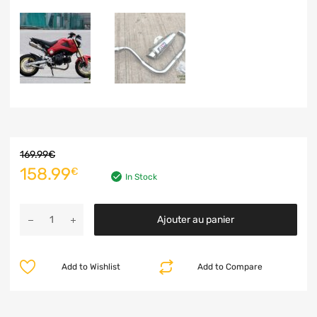
169.99
€
158.99
€
In Stock
Ajouter au panier
Add to Wishlist
Add to Compare