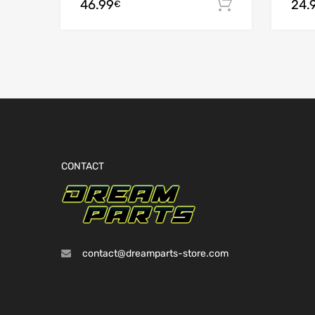
46.99
24.
Ajouter au
€
sur 5
CONTACT
contact@dreamparts-store.com