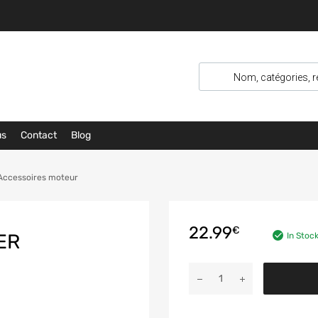
us
Contact
Blog
Accessoires moteur
22.99
€
ER
In Stoc