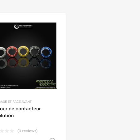
Add to Wishlist
 Compare
Add to Compare
RAGE ET FACE AVANT
our de contacteur
lution
(0 reviews)