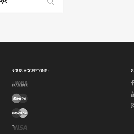
99
 panier
Choix des options
€
NOUS ACCEPTONS:
S