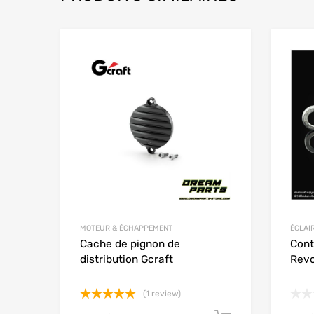
Add to Wishlist
Add to
MOTEUR & ÉCHAPPEMENT
ÉCLAI
Cache de pignon de
Cont
distribution Gcraft
Revo
(1 review)
Note
5.00