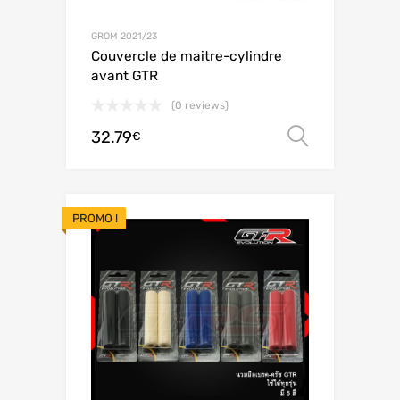
GROM 2021/23
Couvercle de maitre-cylindre
avant GTR
(0 reviews)
32.79
Choix de
€
PROMO !