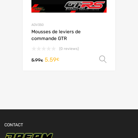
ADV350
Mousses de leviers de
commande GTR
(0 reviews)
5.59
Choix de
€
5.99
€
CONTACT