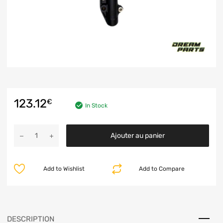
123.12
€
In Stock
Ajouter au panier
Add to Wishlist
Add to Compare
DESCRIPTION