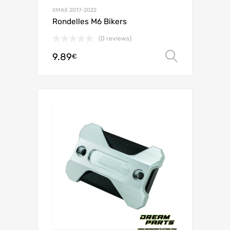
XMAX 2017-2022
Rondelles M6 Bikers
(0 reviews)
9.89
Choix de
€