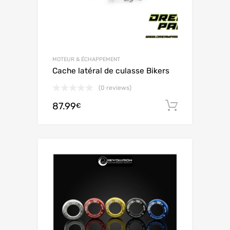
MOTEUR & ÉCHAPPEMENT
Cache latéral de culasse Bikers
(0 reviews)
87.99
Ajouter 
€