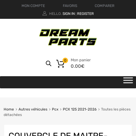
MON COMPTE
FAVORIS
COMPARER
HELLO.
SIGN IN
REGISTER
|
Mon panier
0
0.00
€
Home
Autres véhicules
Pcx
PCX 125 2021-2026
Toutes les pièces
détachées
COUVERCLE DE MAITRE-