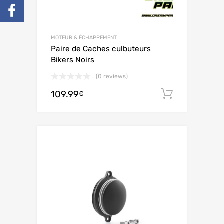
MOTEUR & ÉCHAPPEMENT
Paire de Caches culbuteurs
Bikers Noirs
(0 reviews)
109.99
Ajouter 
€