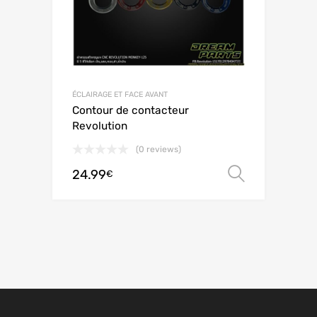
ÉCLAIRAGE ET FACE AVANT
Contour de contacteur
Revolution
(0 reviews)
24.99
Choix de
€