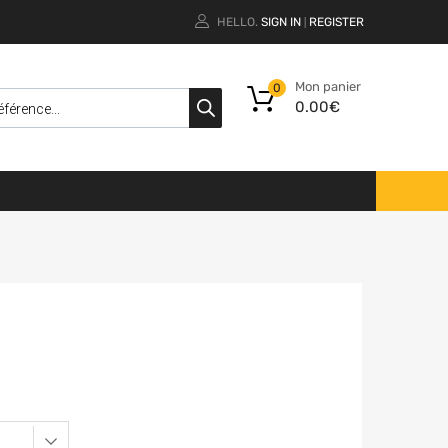
HELLO.
SIGN IN
REGISTER
|
Mon panier
0
0.00
€