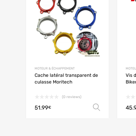
Add to
MOTEUR & ÉCHAPPEMENT
MOTEU
Cache latéral transparent de
Vis 
culasse Moritech
Bike
(0 reviews)
51.99
45.
Choix des 
€