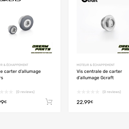
 Compare
Add to Compare
R & ÉCHAPPEMENT
MOTEUR & ÉCHAPPEMENT
de carter d’allumage
Vis centrale de carter
rs
d’allumage Gcraft
(0 reviews)
(0 reviews)
99
22.99
options
Ajouter au panier
€
€