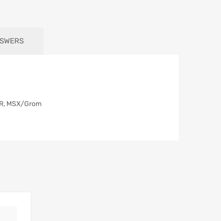
NSWERS
50R, MSX/Grom
Add to Wishlist