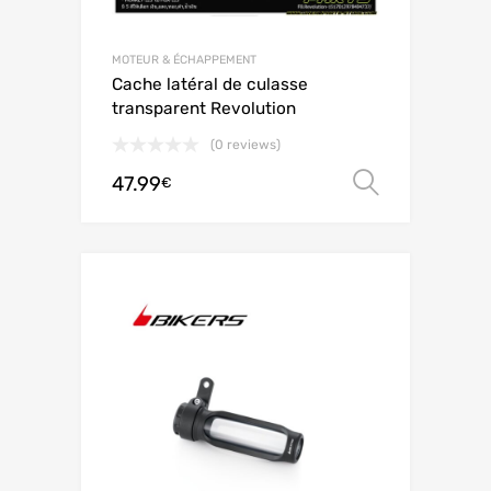
MOTEUR & ÉCHAPPEMENT
Cache latéral de culasse
transparent Revolution
(0 reviews)
47.99
Choix de
€