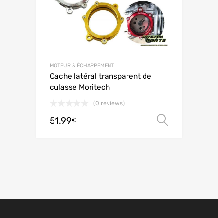
MOTEUR & ÉCHAPPEMENT
Cache latéral transparent de
culasse Moritech
(0 reviews)
51.99
Choix de
€