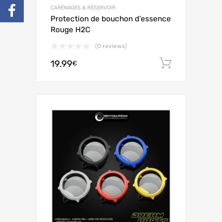
CARÉNAGES & RÉSERVOIR
Protection de bouchon d’essence
Rouge H2C
(0 reviews)
19.99
Ajouter 
€