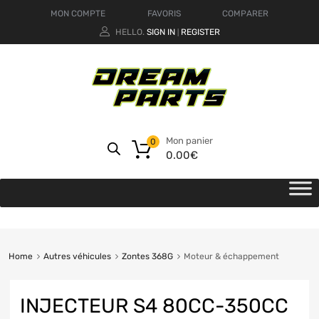
MON COMPTE
FAVORIS
COMPARER
HELLO.
SIGN IN
REGISTER
|
Mon panier
0
0.00
€
Home
Autres véhicules
Zontes 368G
Moteur & échappement
INJECTEUR S4 80CC-350CC