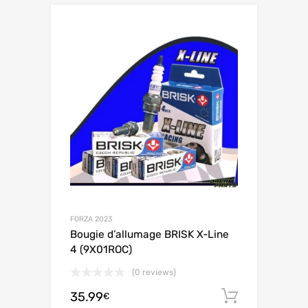
FORZA 2023
Bougie d’allumage BRISK X-Line
4 (9X01ROC)
(0 reviews)
35.99
Ajouter 
€