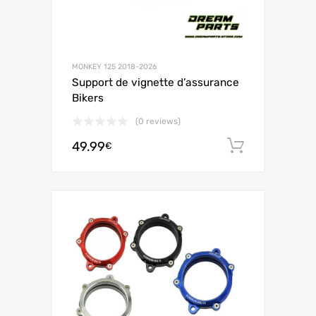
MONKEY 125 2018-2026
Support de vignette d’assurance
Bikers
(0 reviews)
49.99
Ajouter 
€