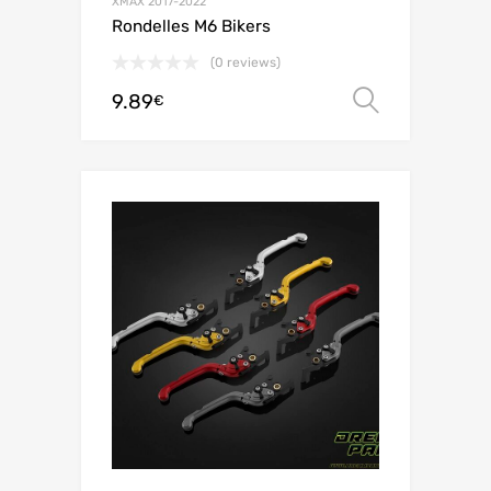
XMAX 2017-2022
Rondelles M6 Bikers
(0 reviews)
9.89
Choix de
€