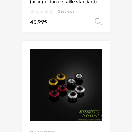
(pour guidon de taille standard)
(0 reviews)
45.99
Choix de
€