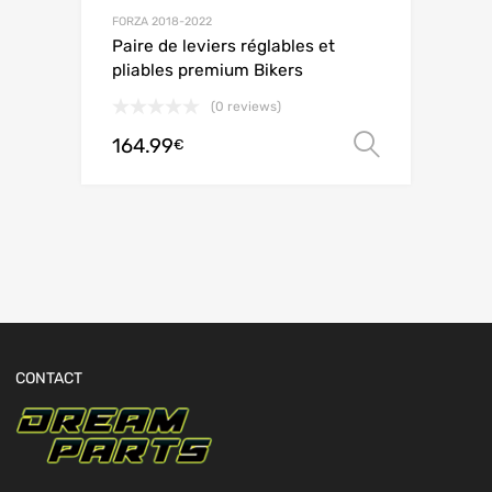
FORZA 2018-2022
Paire de leviers réglables et
pliables premium Bikers
(0 reviews)
164.99
Choix de
€
CONTACT