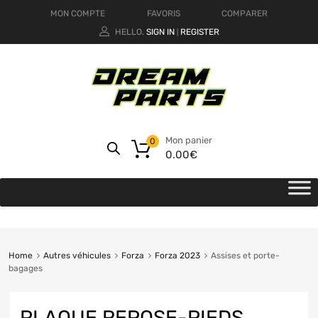
MON COMPTE
FAVORIS
COMPARER
HELLO.
SIGN IN
REGISTER
|
Mon panier
0
0.00
€
Home
Autres véhicules
Forza
Forza 2023
Assises et porte-
bagages
PLAQUE REPOSE-PIEDS