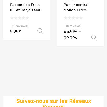
Raccord de Frein
Panier central
Œillet Banjo Kamui
MotionJ C125
(0 reviews)
(0 reviews)
9.99
65.99
–
Ausführung wählen
€
€
99.99
Ausführung wählen
€
VOUS RECHERCHER
VOS PIÈCES
UNE PIÈCE
DÉTACHÉES
D'ORIGINE JUSQU'Á
Suivez-nous sur les Réseaux
QUI N'EST
Sociaux!