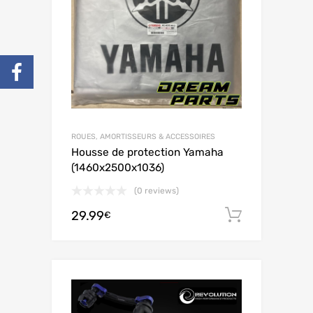
ROUES, AMORTISSEURS & ACCESSOIRES
Housse de protection Yamaha
(1460x2500x1036)
(0 reviews)
29.99
Ajouter 
€