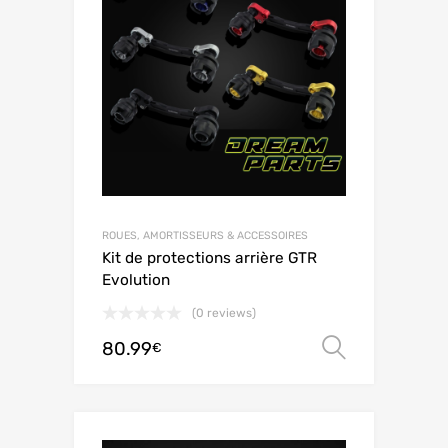
ROUES, AMORTISSEURS & ACCESSOIRES
Kit de protections arrière GTR
Evolution
(0 reviews)
80.99
Choix de
€