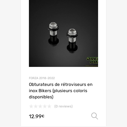
FORZA 2018-2022
Obturateurs de rétroviseurs en
inox Bikers (plusieurs coloris
disponibles)
(0 reviews)
12.99
Choix de
€