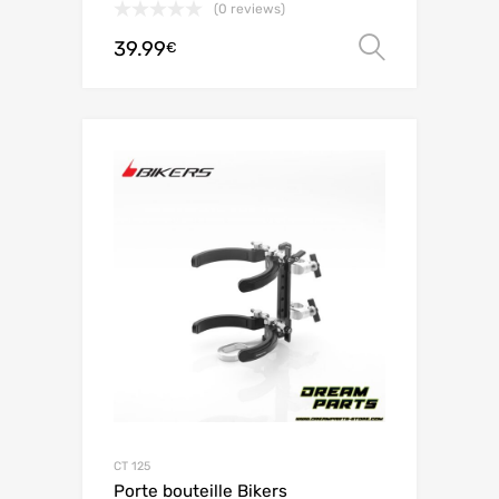
(0 reviews)
39.99
Choix de
€
CT 125
Porte bouteille Bikers