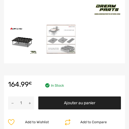
164.99
€
In Stock
Ajouter au panier
Add to Wishlist
Add to Compare