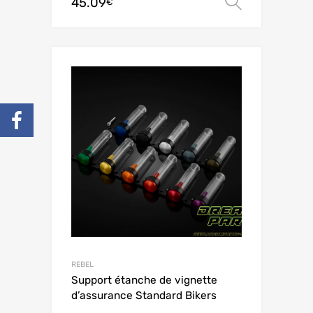
45.09
Choix de
€
REBEL
Support étanche de vignette
d’assurance Standard Bikers