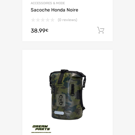
ACCESSOIRES & MODE
Sacoche Honda Noire
(0 reviews)
38.99
Ajouter 
€