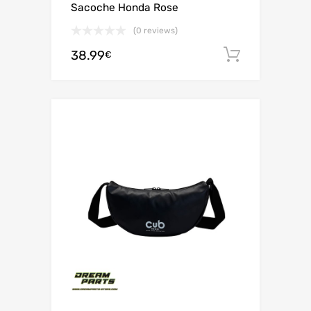
Sacoche Honda Rose
(0 reviews)
38.99
Ajouter 
€