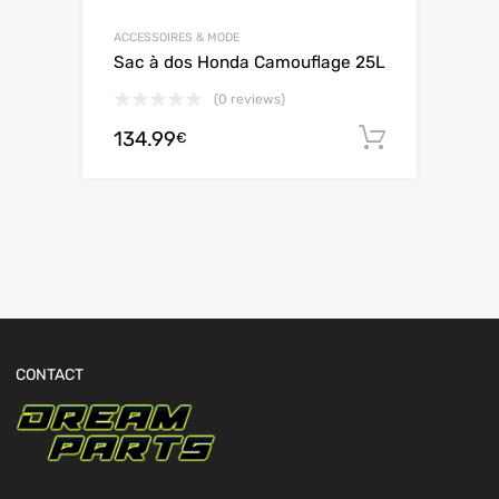
ACCESSOIRES & MODE
Sac à dos Honda Camouflage 25L
(0 reviews)
134.99
Ajouter 
€
CONTACT