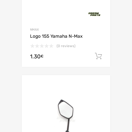
NMAX
Logo 155 Yamaha N-Max
(0 reviews)
1.30
Ajouter 
€