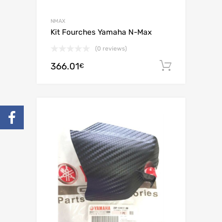
NMAX
Kit Fourches Yamaha N-Max
(0 reviews)
366.01
Ajouter 
€