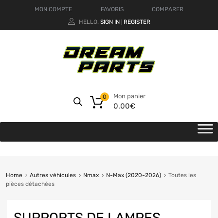
MON COMPTE
FAVORIS
COMPARER
HELLO.
SIGN IN
REGISTER
|
Mon panier
0
0.00
€
Home
Autres véhicules
Nmax
N-Max (2020-2026)
Toutes les
pièces détachées
SUPPORTS DE LAMPES