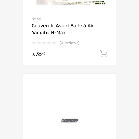
NMAX
Couvercle Avant Boite à Air
Yamaha N-Max
(0 reviews)
7.78
Ajouter 
€