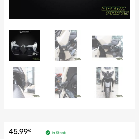
45.99
€
In Stock