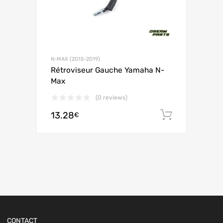
N-MAX (2015-2019)
Rétroviseur Gauche Yamaha N-
Max
(0 reviews)
13.28
Ajouter 
€
CONTACT