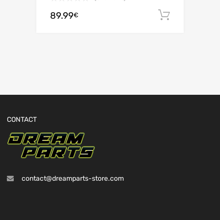
89.99
Ajouter 
€
CONTACT
contact@dreamparts-store.com