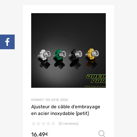
MONKEY 125 2018-2026
Ajusteur de câble d’embrayage
en acier inoxydable (petit)
(0 reviews)
16.49
Choix de
€