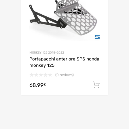
MONKEY 125 2018-2022
Portapacchi anteriore SPS honda
monkey 125
(0 reviews)
68.99
Aggiungi 
€