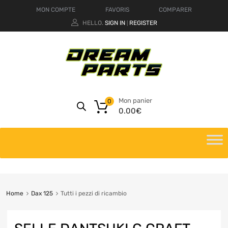
MON COMPTE
FAVORIS
COMPARER
HELLO.
SIGN IN
REGISTER
|
Mon panier
0
0.00
€
Home
Dax 125
Tutti i pezzi di ricambio