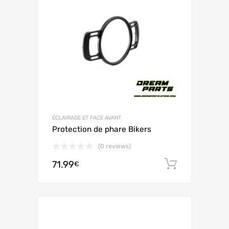
ÉCLAIRAGE ET FACE AVANT
Protection de phare Bikers
(0 reviews)
71.99
Ajouter 
€