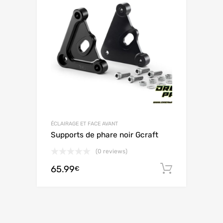
ÉCLAIRAGE ET FACE AVANT
Supports de phare noir Gcraft
(0 reviews)
65.99
Ajouter 
€