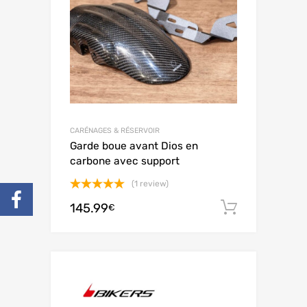
CARÉNAGES & RÉSERVOIR
Garde boue avant Dios en
carbone avec support
(1 review)
Note
5.00
145.99
Ajouter 
€
sur 5