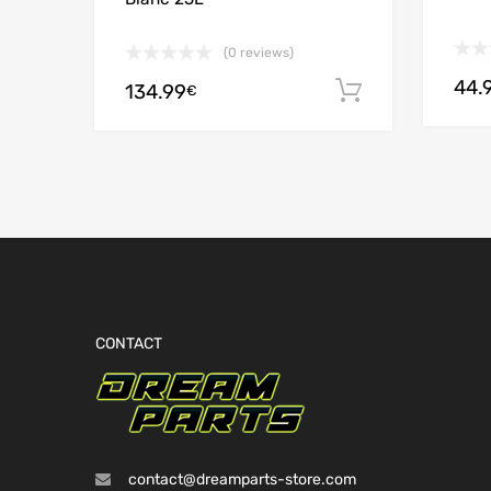
(0 reviews)
44.
134.99
Ajouter au
€
CONTACT
contact@dreamparts-store.com