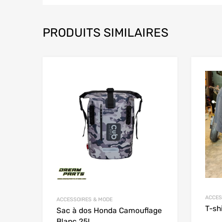
PRODUITS SIMILAIRES
Add to Wishlist
Add to
ACCES
ACCESSOIRES & MODE
T-sh
Sac à dos Honda Camouflage
Blanc 25L