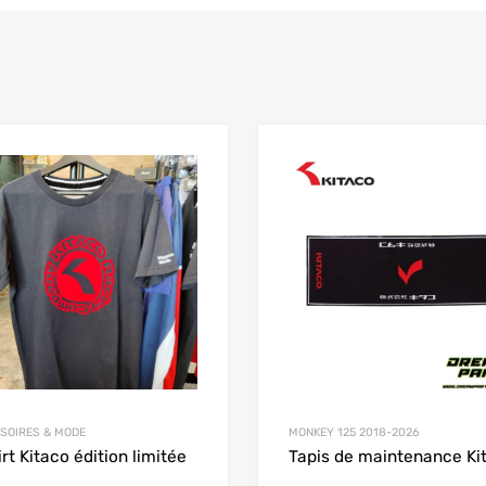
Add to Wishlist
 Compare
Add to Compare
SOIRES & MODE
MONKEY 125 2018-2026
irt Kitaco édition limitée
Tapis de maintenance Ki