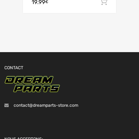
19.99
Ajouter 
€
CONTACT
contact@dreamparts-store.com