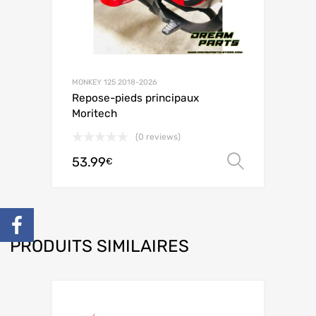
MONKEY 125 2018-2026
Repose-pieds principaux
Moritech
(0 reviews)
53.99
Choix de
€
PRODUITS SIMILAIRES