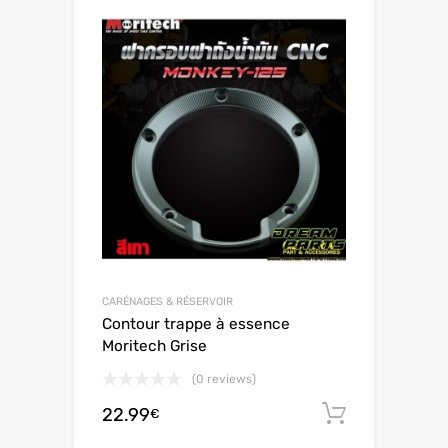
CARÉNAGES & RÉSERVOIR
Contour trappe à essence
Moritech Grise
(0 reviews)
22.99
Ajouter 
€