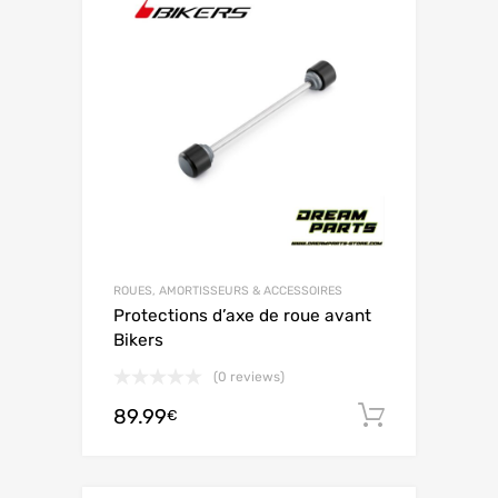
ROUES, AMORTISSEURS & ACCESSOIRES
Protections d’axe de roue avant
Bikers
(0 reviews)
89.99
Ajouter 
€