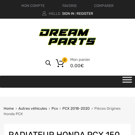
MON COMPTE
FAVORIS
COMPARER
HELLO.
SIGN IN
REGISTER
|
Mon panier
0
0.00
€
Home
Autres véhicules
Pcx
PCX 2018-2020
Pièces Origines
Honda PCX
RADIATEUR HONDA PCX 150