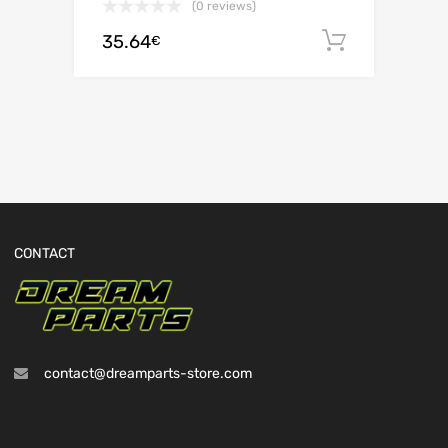
(0 reviews)
35.64
Ajouter 
€
CONTACT
contact@dreamparts-store.com