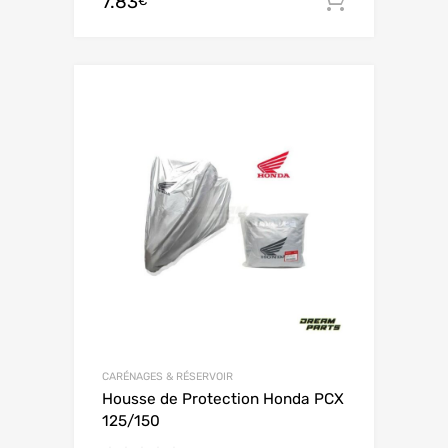
7.83
Ajouter 
€
CARÉNAGES & RÉSERVOIR
Housse de Protection Honda PCX
125/150