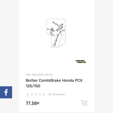
PCX 125 (2010-2013)
Boitier CombiBrake Honda PCX
125/150
(0 reviews)
77.38
Ajouter 
€