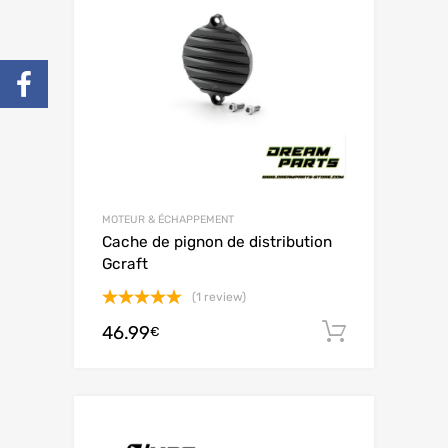
MOTEUR & ÉCHAPPEMENT
Cache de pignon de distribution
Gcraft
(1 review)
Note
5.00
46.99
Ajouter 
€
sur 5