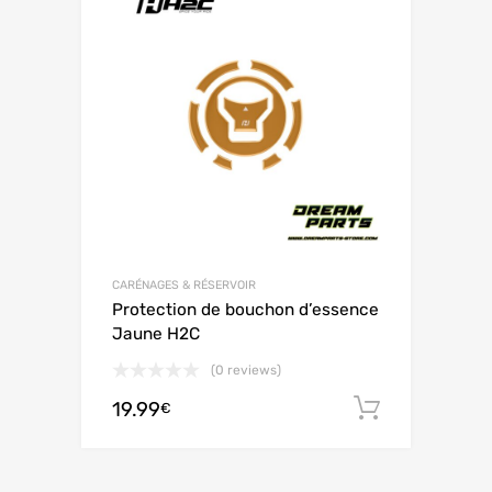
CARÉNAGES & RÉSERVOIR
Protection de bouchon d’essence
Jaune H2C
(0 reviews)
19.99
Ajouter 
€