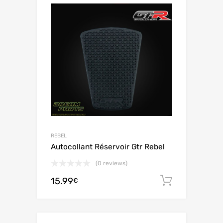
REBEL
Autocollant Réservoir Gtr Rebel
(0 reviews)
15.99
Ajouter 
€