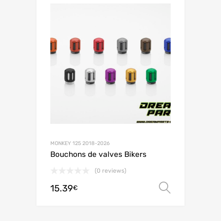
MONKEY 125 2018-2026
Bouchons de valves Bikers
(0 reviews)
15.39
Choix de
€