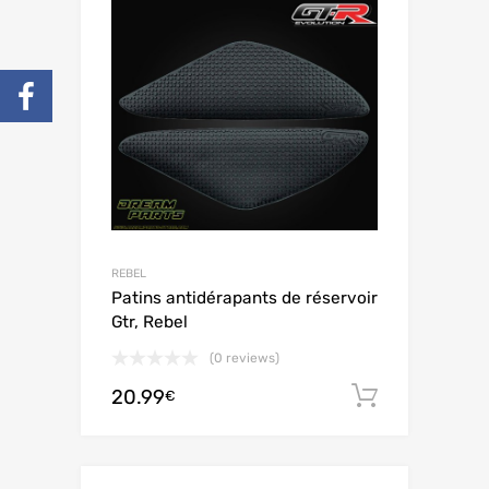
REBEL
Patins antidérapants de réservoir
Gtr, Rebel
(0 reviews)
20.99
Ajouter 
€