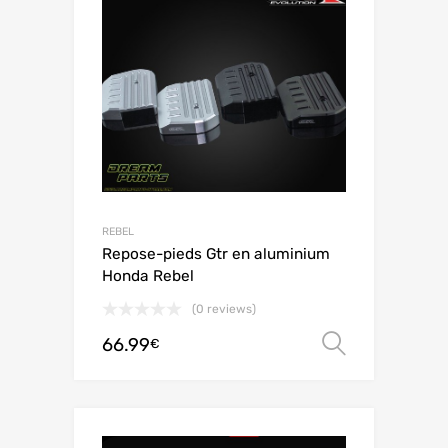
REBEL
Repose-pieds Gtr en aluminium
Honda Rebel
(0 reviews)
66.99
Choix de
€