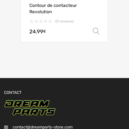
Contour de contacteur
Revolution
(0 reviews)
24.99
Choix de
€
CONTACT
contact@dreamparts-store.com