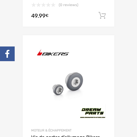
(0 reviews)
49.99
Ajouter 
€
MOTEUR & ÉCHAPPEMENT