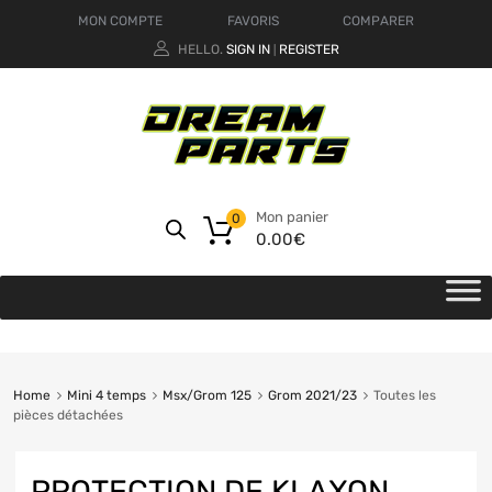
MON COMPTE
FAVORIS
COMPARER
HELLO.
SIGN IN
REGISTER
|
Mon panier
0
0.00
€
Home
Mini 4 temps
Msx/Grom 125
Grom 2021/23
Toutes les
pièces détachées
PROTECTION DE KLAXON