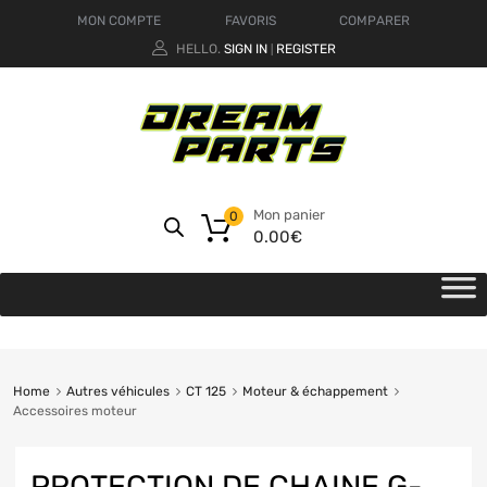
MON COMPTE
FAVORIS
COMPARER
HELLO.
SIGN IN
REGISTER
|
Mon panier
0
0.00
€
Home
Autres véhicules
CT 125
Moteur & échappement
Accessoires moteur
PROTECTION DE CHAINE G-