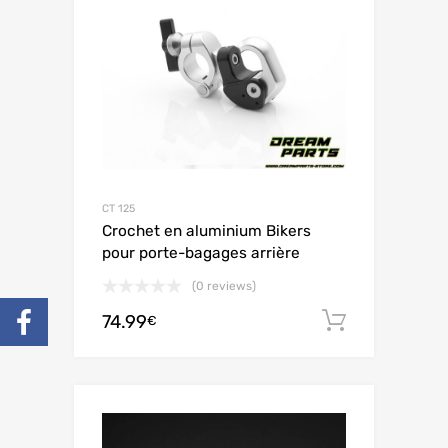
CT 125
Crochet en aluminium Bikers
pour porte-bagages arrière
(0 reviews)
74.99
Ajouter 
€