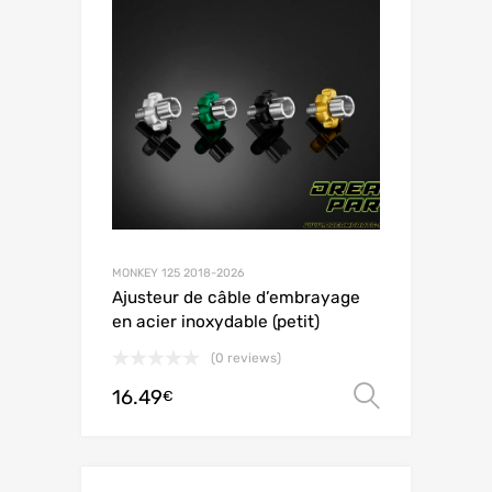
MONKEY 125 2018-2026
Ajusteur de câble d’embrayage
en acier inoxydable (petit)
(0 reviews)
16.49
Choix de
€